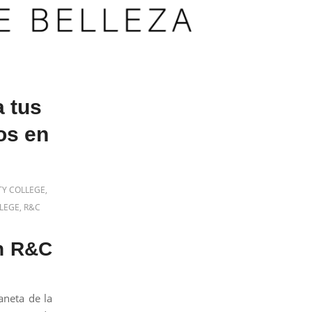
 tus
os en
TY COLLEGE
,
LLEGE
,
R&C
on R&C
aneta de la