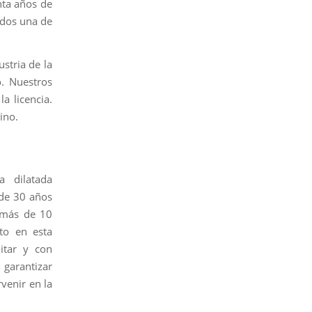
nta años de
ados una de
stria de la
. Nuestros
a licencia.
ino.
a dilatada
 de 30 años
r más de 10
to en esta
litar y con
 garantizar
venir en la