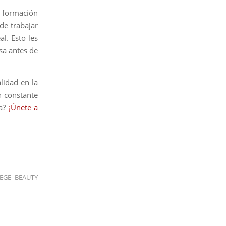
 formación
de trabajar
l. Esto les
sa antes de
idad en la
n constante
za?
¡Únete a
EGE BEAUTY