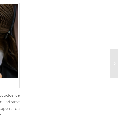
roductos de
miliarizarse
xperiencia
a.