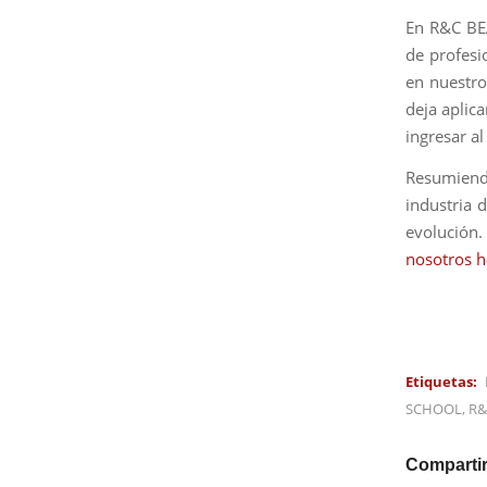
En R&C BE
de profesi
en nuestro
deja aplic
ingresar a
Resumiend
industria 
evolución.
nosotros h
Etiquetas:
SCHOOL
,
R&
Compartir