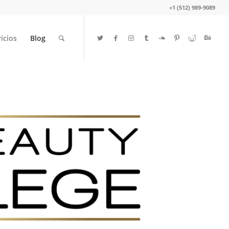
+1 (512) 989-9089
icios
Blog