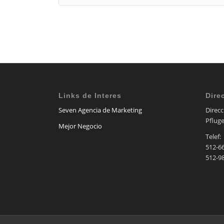
Links de Interes
Dire
Seven Agencia de Marketing
Direcc
Pfluge
Mejor Negocio
Telef:
512-6
512-9