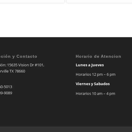
cción y Contacto
Horario de Atencion
ión: 15635 Vision Dr #101,
Lunes a Jueves
rville TX 78660
Horarios 12 pm – 6 pm
Viernes y Sabados
60-5013
89-9089
Horarios 10 am – 4 pm