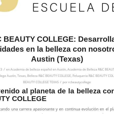
 BEAUTY COLLEGE: Desarrolla
lidades en la belleza con nosotr
Austin (Texas)
/
23
en
Academia de belleza español en Austin
,
Academia de Belleza R&C BEAU
lege Austin, Texas
,
Belleza R&C BEAUTY COLLEGE
,
Peluqueria R&C BEAUTY CO
/
BEAUTY COLLEGE TEXAS
por
rcbeautycollege
enido al planeta de la belleza c
TY COLLEGE
cando una carrera apasionante y en continua evolución en el pl