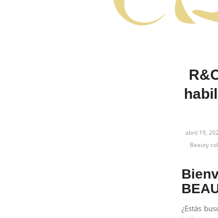
R&C
habi
abril 19, 20
Beauty col
Bienv
BEAU
¿Estás bus