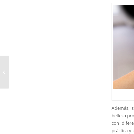
R&C ACADEMIA DE
BELLEZA: Comienza tu
carrera en la belleza en
Austin Estado...
Además, so
belleza pro
con difer
práctica y 