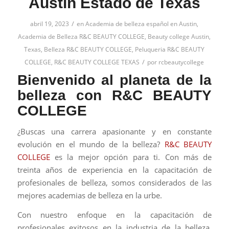
Austin Estado de Texas
/
abril 19, 2023
en
Academia de belleza español en Austin
,
Academia de Belleza R&C BEAUTY COLLEGE
,
Beauty college Austin,
Texas
,
Belleza R&C BEAUTY COLLEGE
,
Peluqueria R&C BEAUTY
/
COLLEGE
,
R&C BEAUTY COLLEGE TEXAS
por
rcbeautycollege
Bienvenido al planeta de la
belleza con R&C BEAUTY
COLLEGE
¿Buscas una carrera apasionante y en constante
evolución en el mundo de la belleza?
R&C BEAUTY
COLLEGE
es la mejor opción para ti. Con más de
treinta años de experiencia en la capacitación de
profesionales de belleza, somos considerados de las
mejores academias de belleza en la urbe.
Con nuestro enfoque en la capacitación de
profesionales exitosos en la industria de la belleza,