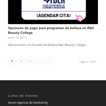
Opciones de pago para programas de belleza en R&C
Beauty College
junio 20, 2023
¡Bienvenidos a la Escuela de Belleza R&C Beauty College…
1
2
3
›
»
Página 1 de 9
Links de Interes
Seven Agencia de Marketing