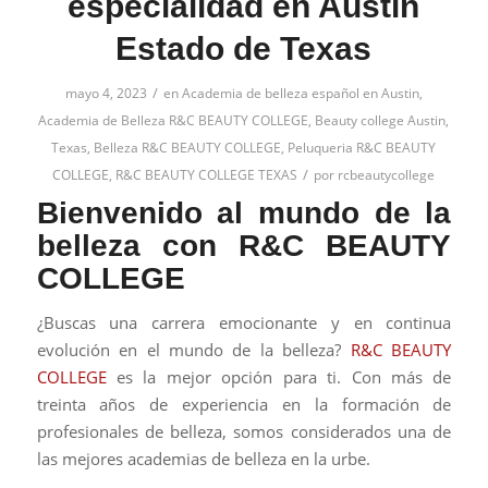
especialidad en Austin
Estado de Texas
/
mayo 4, 2023
en
Academia de belleza español en Austin
,
Academia de Belleza R&C BEAUTY COLLEGE
,
Beauty college Austin,
Texas
,
Belleza R&C BEAUTY COLLEGE
,
Peluqueria R&C BEAUTY
/
COLLEGE
,
R&C BEAUTY COLLEGE TEXAS
por
rcbeautycollege
Bienvenido al mundo de la
belleza con R&C BEAUTY
COLLEGE
¿Buscas una carrera emocionante y en continua
evolución en el mundo de la belleza?
R&C BEAUTY
COLLEGE
es la mejor opción para ti. Con más de
treinta años de experiencia en la formación de
profesionales de belleza, somos considerados una de
las mejores academias de belleza en la urbe.