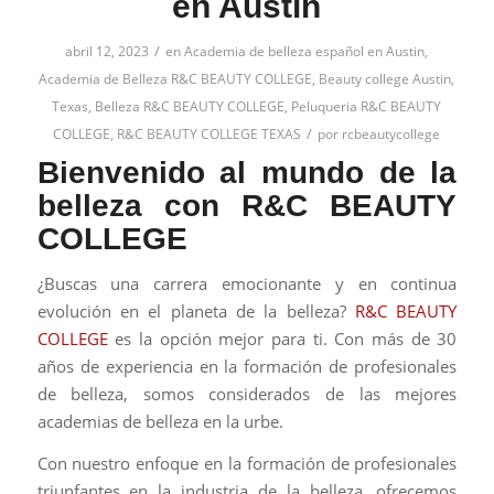
en Austin
/
abril 12, 2023
en
Academia de belleza español en Austin
,
Academia de Belleza R&C BEAUTY COLLEGE
,
Beauty college Austin,
Texas
,
Belleza R&C BEAUTY COLLEGE
,
Peluqueria R&C BEAUTY
/
COLLEGE
,
R&C BEAUTY COLLEGE TEXAS
por
rcbeautycollege
Bienvenido al mundo de la
belleza con R&C BEAUTY
COLLEGE
¿Buscas una carrera emocionante y en continua
evolución en el planeta de la belleza?
R&C BEAUTY
COLLEGE
es la opción mejor para ti. Con más de 30
años de experiencia en la formación de profesionales
de belleza, somos considerados de las mejores
academias de belleza en la urbe.
Con nuestro enfoque en la formación de profesionales
triunfantes en la industria de la belleza, ofrecemos