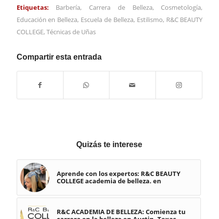
Etiquetas:
Barbería
,
Carrera de Belleza
,
Cosmetología
,
Educación en Belleza
,
Escuela de Belleza
,
Estilismo
,
R&C BEAUTY
COLLEGE
,
Técnicas de Uñas
Compartir esta entrada
Quizás te interese
Aprende con los expertos: R&C BEAUTY
COLLEGE academia de belleza. en
R&C ACADEMIA DE BELLEZA: Comienza tu
carrera en la belleza en Austin, Texas