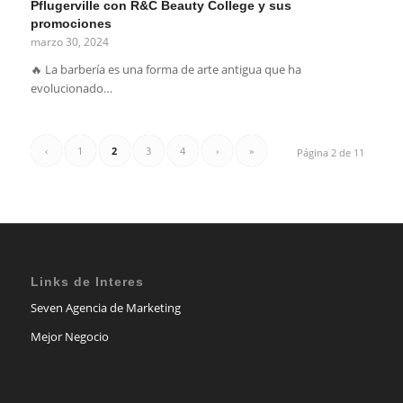
Pflugerville con R&C Beauty College y sus
promociones
marzo 30, 2024
🔥 La barbería es una forma de arte antigua que ha
evolucionado…
‹
1
2
3
4
›
»
Página 2 de 11
Links de Interes
Seven Agencia de Marketing
Mejor Negocio